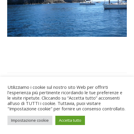
AMICI IN VELA - Vacanze in barca a vela nelle più belle località del
Utilizziamo i cookie sul nostro sito Web per offrirti
Tirreno e dell'Adriatico
l'esperienza più pertinente ricordando le tue preferenze e
le visite ripetute. Cliccando su “Accetta tutto” acconsenti
Per informazioni scrivi a:
info@amicinvela.it
all'uso di TUTTI i cookie. Tuttavia, puoi visitare
Privacy e Cookie
"Impostazione cookie" per fornire un consenso controllato.
Powered by
Apis Tenet
Impostazione cookie
Accetta tutto